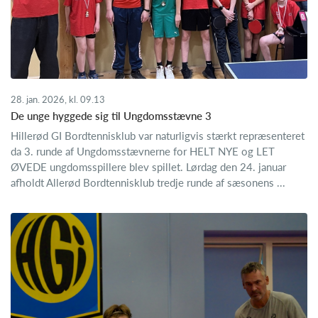
28. jan. 2026, kl. 09.13
De unge hyggede sig til Ungdomsstævne 3
Hillerød GI Bordtennisklub var naturligvis stærkt repræsenteret
da 3. runde af Ungdomsstævnerne for HELT NYE og LET
ØVEDE ungdomsspillere blev spillet. Lørdag den 24. januar
afholdt Allerød Bordtennisklub tredje runde af sæsonens ...