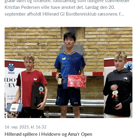
glade børn og forældre, fuldstændig som tidligere stævneleder
Kristian Pedersen ville have ønsket det. Lørdag den 20.
september afholdt Hillerød GI Bordtennisklub sæsonens f...
16. sep. 2025, kl. 16.32
Hillerød spillere i Hvidovre og Ama’r Open