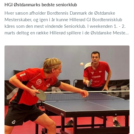
HGI Østdanmarks bedste seniorklub
Hver sæson afholder Bordtennis Danmark de Østdanske
Mesterskaber, og igen i år kunne Hillerød GI Bordtennisklub
kåres som den mest vindende Seniorklub. I weekenden 1. - 2.
marts deltog en række Hillerød spillere i de Østdanske Meste...