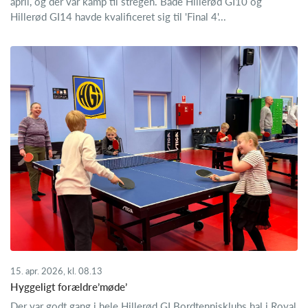
april, og der var kamp til stregen. Både Hillerød GI10 og
Hillerød GI14 havde kvalificeret sig til 'Final 4'...
15. apr. 2026, kl. 08.13
Hyggeligt forældre’møde’
Der var godt gang i hele Hillerød GI Bordtennisklubs hal i Royal