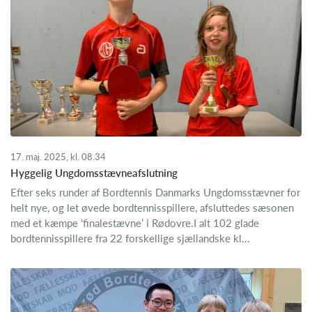
17. maj. 2025, kl. 08.34
Hyggelig Ungdomsstævneafslutning
Efter seks runder af Bordtennis Danmarks Ungdomsstævner for
helt nye, og let øvede bordtennisspillere, afsluttedes sæsonen
med et kæmpe ‘finalestævne’ i Rødovre.I alt 102 glade
bordtennisspillere fra 22 forskellige sjællandske kl...