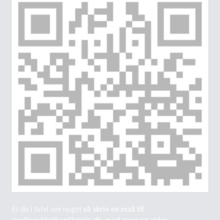
Er du i tvivl om noget
så skriv en mail til
medlem@hgibordtennis.dk, med
navn
og
alder
,