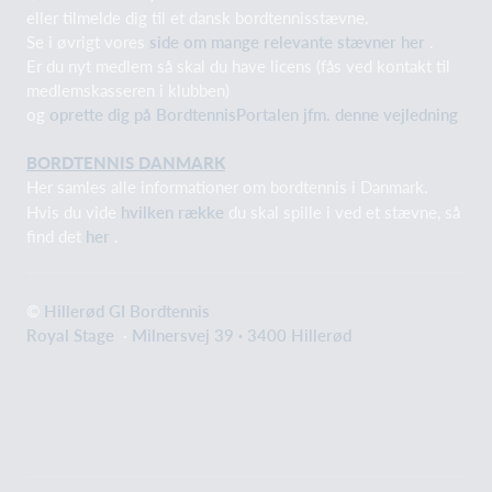
eller tilmelde dig til et dansk bordtennisstævne.
Se i øvrigt vores
side om mange relevante stævner her
.
Er du nyt medlem så skal du have licens (fås ved kontakt til
medlemskasseren i klubben)
og
oprette dig på BordtennisPortalen jfm. denne vejledning
BORDTENNIS DANMARK
Her samles alle informationer om bordtennis i Danmark.
Hvis du vide
hvilken række
du skal spille i ved et stævne, så
find det
her
.
©
Hillerød GI Bordtennis
Royal Stage
·
Milnersvej 39 · 3400 Hillerød