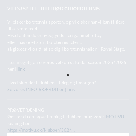
VIL DU SPILLE I HILLERØD GI BORDTENNIS
Vi elsker bordtennis sporten, og vi elsker når vi kan få flere
til at være med.
Hvad enten du er nybegynder, en gammel rotte,
eller måske et stort bordtennis talent,
så glæder vi os til at se dig i bordtennishallen i Royal Stage.
Læs meget gerne vores velkomst folder sæson 2025/2026
her [
link
]
Hvad sker der i klubben .. i dag og i morgen?
Se vores INFO-SKÆRM her [Link]
PRØVETRÆNING
Ønsker du en prøvetræning i klubben, brug vores
MOTIVU
løsning her:
https://motivu.dk/klubber/362/...