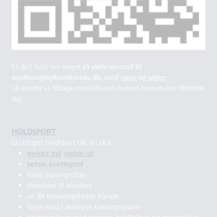
Er du i tvivl om noget
så skriv en mail til
medlem@hgibordtennis.dk, med
navn
og
alder
,
så vender vi tilbage med info om hvilket hold du bør tilmelde
dig.
HOLDSPORT
Du bruger holdsport når du skal:
melder ind
,
melde ud
betale kontingent
,
finde træningstider
tilmeldes til klubture
se dit turneringsholds kampe
følge med i ændrede træningsplaner
kommunikere med trænere, holdledere og medspillere