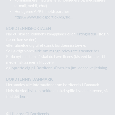
(e-mail, mobil, chat)
Hent gerne APP til holdsport her
https://www.holdsport.dk/da/ho...
BORDTENNISPORTALEN
Når du skal se klubbens kampplaner eller
ratinglisten
. (login
før du kan se den)
eller tilmelde dig til et dansk bordtennisstævne.
Se i øvrigt vores
side om mange relevante stævner her
.
Er du nyt medlem så skal du have licens (fås ved kontakt til
medlemskasseren i klubben)
og
oprette dig på BordtennisPortalen jfm. denne vejledning
BORDTENNIS DANMARK
Her samles alle informationer om bordtennis i Danmark.
Hvis du vide
hvilken række
du skal spille i ved et stævne, så
find det
her
.
©
Hillerød GI Bordtennis