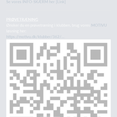
Se vores INFO-SKÆRM her [Link]
PRØVETRÆNING
Ønsker du en prøvetræning i klubben, brug vores
MOTIVU
løsning her:
https://motivu.dk/klubber/362/...