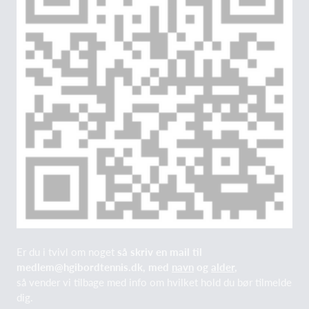
Er du i tvivl om noget
så skriv en mail til
medlem@hgibordtennis.dk, med
navn
og
alder
,
så vender vi tilbage med info om hvilket hold du bør tilmelde
dig.