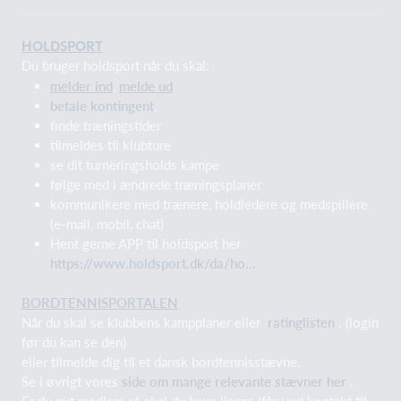
HOLDSPORT
Du bruger holdsport når du skal:
melder ind
,
melde ud
betale kontingent
,
finde træningstider
tilmeldes til klubture
se dit turneringsholds kampe
følge med i ændrede træningsplaner
kommunikere med trænere, holdledere og medspillere
(e-mail, mobil, chat)
Hent gerne APP til holdsport her
https://www.holdsport.dk/da/ho...
BORDTENNISPORTALEN
Når du skal se klubbens kampplaner eller
ratinglisten
. (login
før du kan se den)
eller tilmelde dig til et dansk bordtennisstævne.
Se i øvrigt vores
side om mange relevante stævner her
.
Er du nyt medlem så skal du have licens (fås ved kontakt til