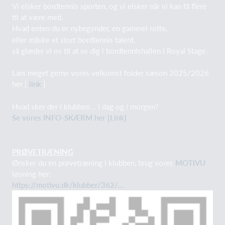
Vi elsker bordtennis sporten, og vi elsker når vi kan få flere
til at være med.
Hvad enten du er nybegynder, en gammel rotte,
eller måske et stort bordtennis talent,
så glæder vi os til at se dig i bordtennishallen i Royal Stage.
Læs meget gerne vores velkomst folder sæson 2025/2026
her [
link
]
Hvad sker der i klubben .. i dag og i morgen?
Se vores INFO-SKÆRM her [Link]
PRØVETRÆNING
Ønsker du en prøvetræning i klubben, brug vores
MOTIVU
løsning her:
https://motivu.dk/klubber/362/...