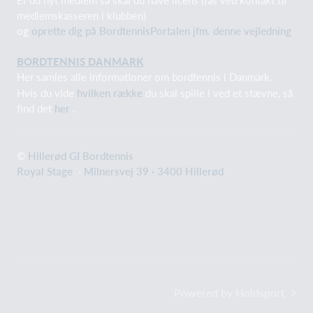
medlemskasseren i klubben)
og
oprette dig på BordtennisPortalen jfm. denne vejledning
BORDTENNIS DANMARK
Her samles alle informationer om bordtennis i Danmark.
Hvis du vide
hvilken række
du skal spille i ved et stævne, så
find det
her
.
©
Hillerød GI Bordtennis
Royal Stage
·
Milnersvej 39 · 3400 Hillerød
Powered by Holdsport