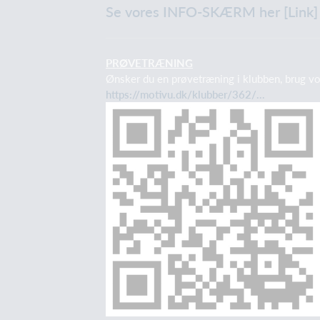
Se vores INFO-SKÆRM her [Link]
PRØVETRÆNING
Ønsker du en prøvetræning i klubben, brug v
https://motivu.dk/klubber/362/...