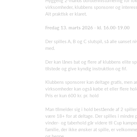
Hyggelig 2-mands bordtennisturnering for lok
virksomheder, klubbens sponsorer og interess
Alt praktisk er klaret.
Fredag 13. marts 2026 - kl. 16.00-19.00
Der spilles A, B og C slutspil, så alle uanset 
med.
Der kan lånes bat og flere af klubbens elite sp
tilstede og give kyndig instruktion og fif.
Klubbens sponsorer kan deltage gratis, men a
virksomheder kan også købe et eller flere hol
Pris er kun 600 kr. pr. hold
Man tilmelder sig i hold bestående af 2 spille
være 18+ for at deltage. Der spilles i mindre p
vinder- og taberhold går videre til Cup kampe
familie, der ikke ønsker at spille, er velkomm
og heppe.