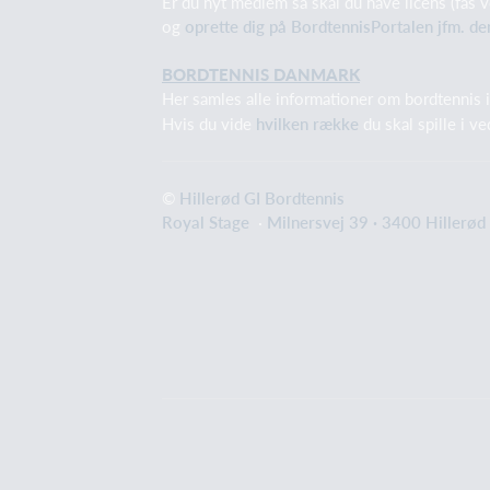
Er du nyt medlem så skal du have licens (fås 
og
oprette dig på BordtennisPortalen jfm. de
BORDTENNIS DANMARK
Her samles alle informationer om bordtennis 
Hvis du vide
hvilken række
du skal spille i v
©
Hillerød GI Bordtennis
Royal Stage
·
Milnersvej 39 · 3400 Hillerød