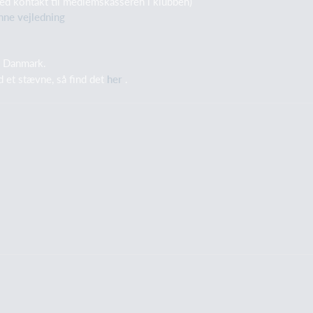
ved kontakt til medlemskasseren i klubben)
nne vejledning
i Danmark.
ed et stævne, så find det
her
.