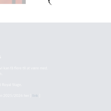
S
vi kan få flere til at være med.
e,
 i Royal Stage.
on 2025/2026 her [
link
]