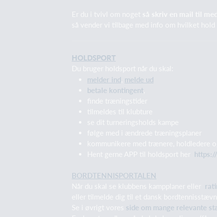
Er du i tvivl om noget
så skriv en mail til 
så vender vi tilbage med info om hvilket hold
HOLDSPORT
Du bruger holdsport når du skal:
melder ind
,
melde ud
betale kontingent
,
finde træningstider
tilmeldes til klubture
se dit turneringsholds kampe
følge med i ændrede træningsplaner
kommunikere med trænere, holdledere og 
Hent gerne APP til holdsport her
https:
BORDTENNISPORTALEN
Når du skal se klubbens kampplaner eller
rati
eller tilmelde dig til et dansk bordtennisstæ
Se i øvrigt vores
side om mange relevante st