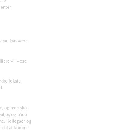
ale
enter.
niveau kan være
illere vil være
ndre lokale
d.
re, og man skal
uljer, og både
ne. Kollegaer og
en til at komme