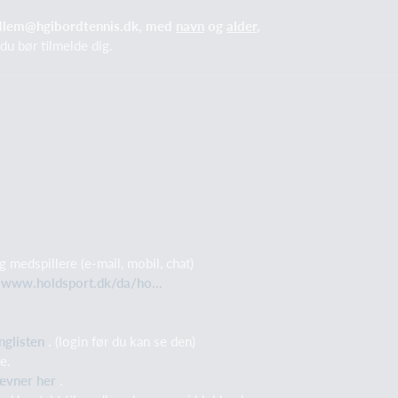
medlem@hgibordtennis.dk, med
navn
og
alder
,
 du bør tilmelde dig.
medspillere (e-mail, mobil, chat)
//www.holdsport.dk/da/ho...
nglisten
. (login før du kan se den)
vne.
ævner her
.