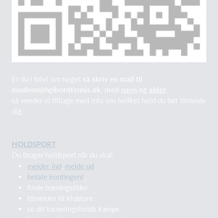
Er du i tvivl om noget
så skriv en mail til
medlem@hgibordtennis.dk, med
navn
og
alder
,
så vender vi tilbage med info om hvilket hold du bør tilmelde
dig.
HOLDSPORT
Du bruger holdsport når du skal:
melder ind
,
melde ud
betale kontingent
,
finde træningstider
tilmeldes til klubture
se dit turneringsholds kampe