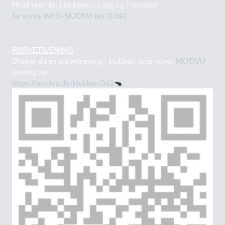
Hvad sker der i klubben .. i dag og i morgen?
Se vores INFO-SKÆRM her [Link]
PRØVETRÆNING
Ønsker du en prøvetræning i klubben, brug vores
MOTIVU
løsning her:
https://motivu.dk/klubber/362/...