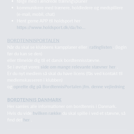
følge med i ændrede træningsplaner
kommunikere med trænere, holdledere og medspillere
(e-mail, mobil, chat)
Hent gerne APP til holdsport her
https://www.holdsport.dk/da/ho...
BORDTENNISPORTALEN
Når du skal se klubbens kampplaner eller
ratinglisten
. (login
før du kan se den)
eller tilmelde dig til et dansk bordtennisstævne.
Se i øvrigt vores
side om mange relevante stævner her
.
Er du nyt medlem så skal du have licens (fås ved kontakt til
medlemskasseren i klubben)
og
oprette dig på BordtennisPortalen jfm. denne vejledning
BORDTENNIS DANMARK
Her samles alle informationer om bordtennis i Danmark.
Hvis du vide
hvilken række
du skal spille i ved et stævne, så
find det
her
.