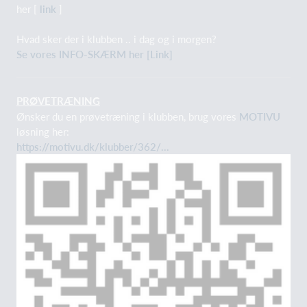
her [
link
]
Hvad sker der i klubben .. i dag og i morgen?
Se vores INFO-SKÆRM her [Link]
PRØVETRÆNING
Ønsker du en prøvetræning i klubben, brug vores
MOTIVU
løsning her:
https://motivu.dk/klubber/362/...