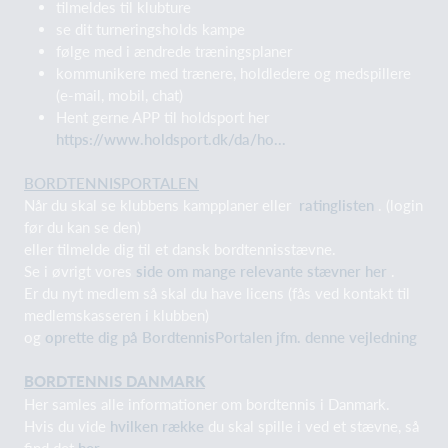
tilmeldes til klubture
se dit turneringsholds kampe
følge med i ændrede træningsplaner
kommunikere med trænere, holdledere og medspillere
(e-mail, mobil, chat)
Hent gerne APP til holdsport her
https://www.holdsport.dk/da/ho...
BORDTENNISPORTALEN
Når du skal se klubbens kampplaner eller
ratinglisten
. (login
før du kan se den)
eller tilmelde dig til et dansk bordtennisstævne.
Se i øvrigt vores
side om mange relevante stævner her
.
Er du nyt medlem så skal du have licens (fås ved kontakt til
medlemskasseren i klubben)
og
oprette dig på BordtennisPortalen jfm. denne vejledning
BORDTENNIS DANMARK
Her samles alle informationer om bordtennis i Danmark.
Hvis du vide
hvilken række
du skal spille i ved et stævne, så