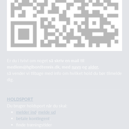
Er du i tvivl om noget
så skriv en mail til
medlem@hgibordtennis.dk, med
navn
og
alder
,
så vender vi tilbage med info om hvilket hold du bør tilmelde
dig.
HOLDSPORT
Du bruger holdsport når du skal:
melder ind
,
melde ud
betale kontingent
,
finde træningstider