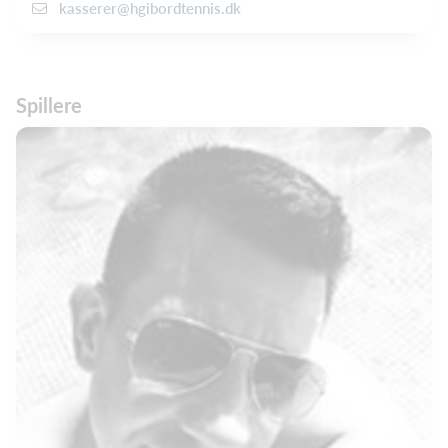
kasserer@hgibordtennis.dk
Spillere