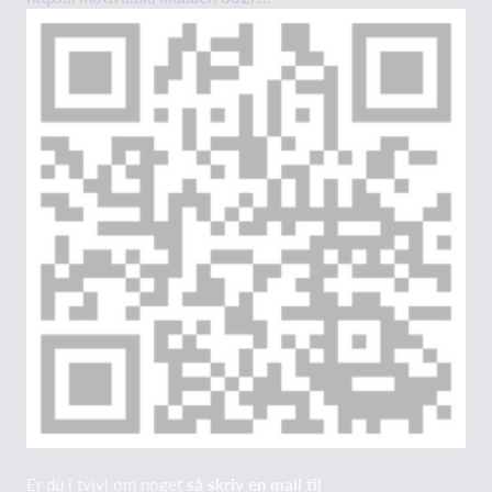
Er du i tvivl om noget
så skriv en mail til