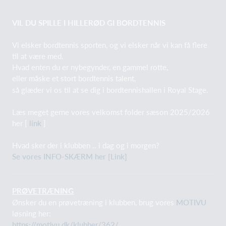
VIL DU SPILLE I HILLERØD GI BORDTENNIS
Vi elsker bordtennis sporten, og vi elsker når vi kan få flere
til at være med.
Hvad enten du er nybegynder, en gammel rotte,
eller måske et stort bordtennis talent,
så glæder vi os til at se dig i bordtennishallen i Royal Stage.
Læs meget gerne vores velkomst folder sæson 2025/2026
her [
link
]
Hvad sker der i klubben .. i dag og i morgen?
Se vores INFO-SKÆRM her [Link]
PRØVETRÆNING
Ønsker du en prøvetræning i klubben, brug vores
MOTIVU
løsning her:
https://motivu.dk/klubber/362/...