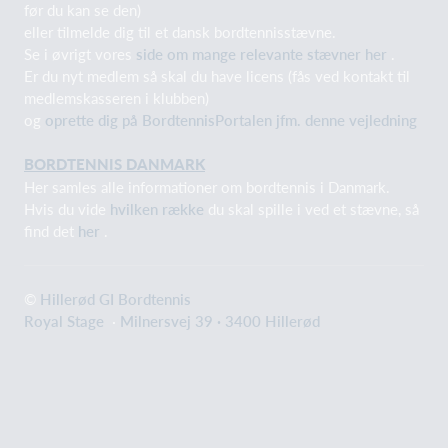
før du kan se den)
eller tilmelde dig til et dansk bordtennisstævne.
Se i øvrigt vores
side om mange relevante stævner her
.
Er du nyt medlem så skal du have licens (fås ved kontakt til
medlemskasseren i klubben)
og
oprette dig på BordtennisPortalen jfm. denne vejledning
BORDTENNIS DANMARK
Her samles alle informationer om bordtennis i Danmark.
Hvis du vide
hvilken række
du skal spille i ved et stævne, så
find det
her
.
©
Hillerød GI Bordtennis
Royal Stage
·
Milnersvej 39 · 3400 Hillerød