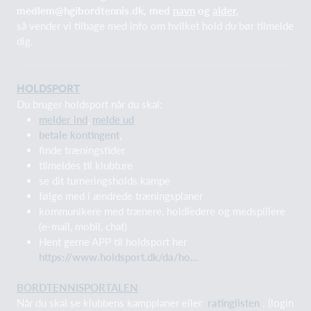
medlem@hgibordtennis.dk, med
navn
og
alder
,
så vender vi tilbage med info om hvilket hold du bør tilmelde
dig.
HOLDSPORT
Du bruger holdsport når du skal:
melder ind
,
melde ud
betale kontingent
,
finde træningstider
tilmeldes til klubture
se dit turneringsholds kampe
følge med i ændrede træningsplaner
kommunikere med trænere, holdledere og medspillere
(e-mail, mobil, chat)
Hent gerne APP til holdsport her
https://www.holdsport.dk/da/ho...
BORDTENNISPORTALEN
Når du skal se klubbens kampplaner eller
ratinglisten
. (login